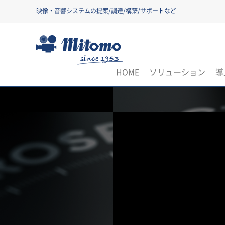
映像・音響システムの提案/調達/構築/サポートなど
三友株式会社
HOME
ソリューション
導