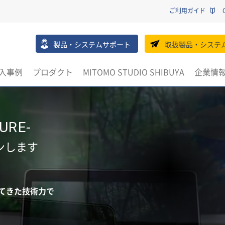
ご利用ガイド
製品・システムサポート
取扱製品・システ
入事例
プロダクト
MITOMO STUDIO SHIBUYA
企業情
URE-
ンします
てきた技術力で