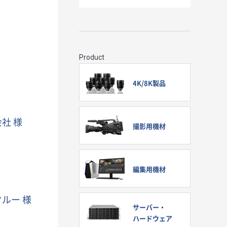
Product
4K/8K製品
社 様
撮影用機材
編集用機材
ルー 様
サーバー・
ハードウェア