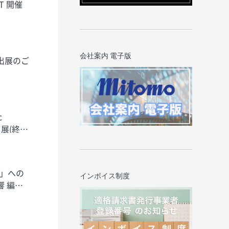
会社案内 電子版
 出展のご
ト展(終了
6」への
インボイス制度
響 編集
設のお知らせ