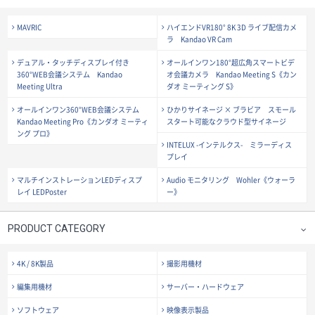
MAVRIC
ハイエンドVR180° 8K 3D ライブ配信カメ
ラ Kandao VR Cam
デュアル・タッチディスプレイ付き
オールインワン180°超広角スマートビデ
360°WEB会議システム Kandao
オ会議カメラ Kandao Meeting S《カン
Meeting Ultra
ダオ ミーティング S》
オールインワン360°WEB会議システム
ひかりサイネージ × ブラビア スモール
Kandao Meeting Pro《カンダオ ミーティ
スタート可能なクラウド型サイネージ
ング プロ》
INTELUX -インテルクス- ミラーディス
プレイ
マルチインストレーションLEDディスプ
Audio モニタリング Wohler《ウォーラ
レイ LEDPoster
ー》
PRODUCT CATEGORY
4K / 8K製品
撮影用機材
編集用機材
サーバー・ハードウェア
ソフトウェア
映像表示製品