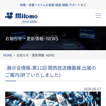
映像・音響システムの提案/調達/構築/サポートなど
三友株式会社
お知らせ・更新情報−NEWS
HOME
お知らせ・更新情報−NEWS
-展示会情報-第11回 関西放送機器展 出展の
ご案内(終了いたしました)
2026.06.17