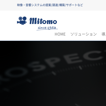
映像・音響システムの提案/調達/構築/サポートなど
三友株式会社
HOME
ソリューション
導