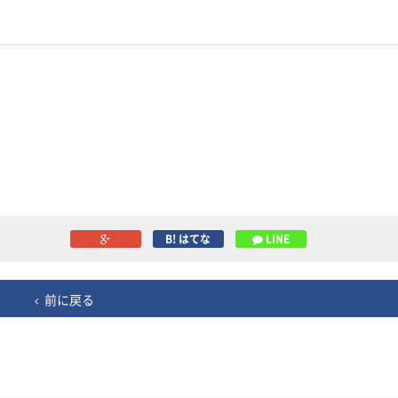
B! はてな
LINE
前に戻る