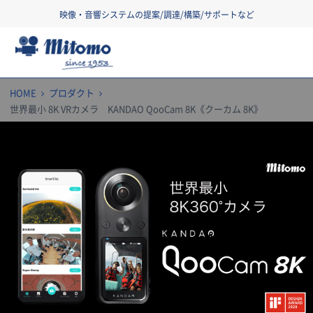
映像・音響システムの提案/調達/構築/サポートなど
三友株式会社
HOME
プロダクト
世界最小 8K VRカメラ KANDAO QooCam 8K《クーカム 8K》