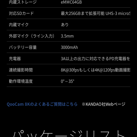
内蔵ストレージ
eMMC64GB
対応SDカード
最大256GBまで拡張可能 UHS-3 microSD
内蔵マイク
あり
外部マイク（ライン入力）
3.5mm
バッテリー容量
3000mAh
充電器
3A以上の出力に対応できるPD充電器を推
連続撮影時間
8K@30fpsもしくは4K@120fps動画撮影
動作環境温度
0°～35°
QooCam 8Kのよくあるご質問はこちら
※KANDAO社Webページ
パッケージリスト