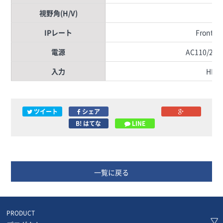
視野角(H/V)
16
IPレート
Front IP
電源
AC110/240
入力
HDMI
ツイート
シェア
B! はてな
LINE
一覧に戻る
PRODUCT