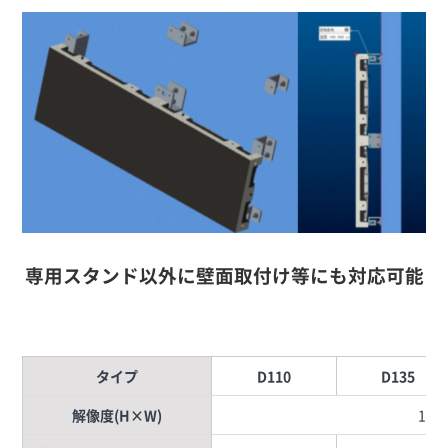
専用スタンド以外に壁面取付け等にも対応可能
タイプ
D110
D135
解像度(H×W)
192