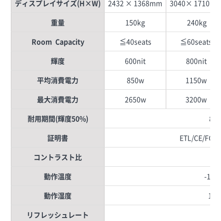
ディスプレイサイズ(H×W)
2432 × 1368mm
3040× 1710m
重量
150kg
240kg
Room Capacity
≦40seats
≦60seats
輝度
600nit
800nit
平均消費電力
850w
1150w
最大消費電力
2650w
3200w
耐用期間(輝度50%)
80
証明書
ETL/CE/FCC
コントラスト比
5
動作温度
-10℃
動作湿度
10%
リフレッシュレート
≧2