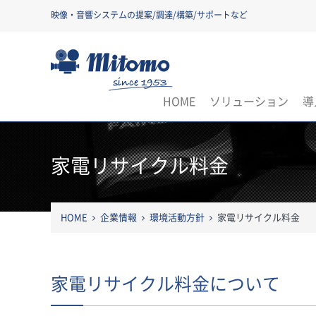
映像・音響システムの提案/調達/構築/サポートなど
三友株式会社
HOME
ソリューション
導
家電リサイクル料金
HOME
企業情報
環境活動方針
家電リサイクル料金
家電リサイクル料金について