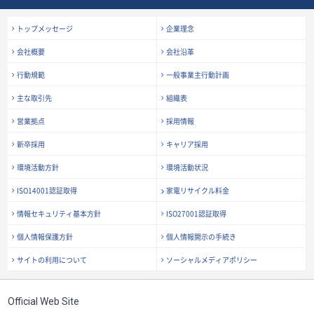
トップメッセージ
企業理念
会社概要
会社沿革
行動規範
一般事業主行動計画
主な取引先
組織表
営業拠点
採用情報
新卒採用
キャリア採用
環境活動方針
環境活動状況
ISO14001認証取得
家電リサイクル料金
情報セキュリティ基本方針
ISO27001認証取得
個人情報保護方針
個人情報開示の手続き
サイトの利用について
ソーシャルメディアポリシー
Official Web Site