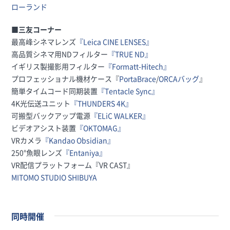
ローランド
■三友コーナー
最高峰シネマレンズ
『Leica CINE LENSES』
高品質シネマ用NDフィルター
『TRUE ND』
イギリス製撮影用フィルター
『Formatt-Hitech』
プロフェッショナル機材ケース『
PortaBrace
/
ORCAバッグ
』
簡単タイムコード同期装置
『Tentacle Sync』
4K光伝送ユニット
『THUNDERS 4K』
可搬型バックアップ電源
『ELiC WALKER』
ビデオアシスト装置
『OKTOMAG』
VRカメラ
『Kandao Obsidian』
250°魚眼レンズ
『Entaniya』
VR配信プラットフォーム『VR CAST』
MITOMO STUDIO SHIBUYA
同時開催