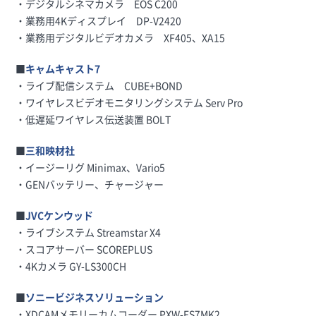
・デジタルシネマカメラ EOS C200
・業務用4Kディスプレイ DP-V2420
・業務用デジタルビデオカメラ XF405、XA15
■
キャムキャスト7
・ライブ配信システム CUBE+BOND
・ワイヤレスビデオモニタリングシステム Serv Pro
・低遅延ワイヤレス伝送装置 BOLT
■
三和映材社
・イージーリグ Minimax、Vario5
・GENバッテリー、チャージャー
■
JVCケンウッド
・ライブシステム Streamstar X4
・スコアサーバー SCOREPLUS
・4Kカメラ GY-LS300CH
■
ソニービジネスソリューション
・XDCAMメモリーカムコーダー PXW-FS7MK2