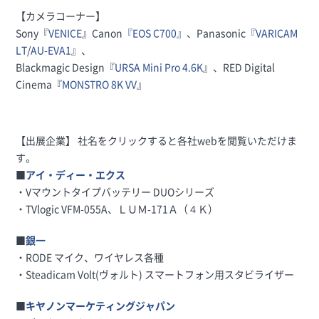
【カメラコーナー】
Sony『
VENICE
』Canon
『EOS C700』
、Panasonic
『VARICAM
LT
/
AU-EVA1
』、
Blackmagic Design『
URSA Mini Pro 4.6K
』、RED Digital
Cinema『
MONSTRO 8K VV
』
【出展企業】 社名をクリックすると各社webを閲覧いただけま
す。
■
アイ・ディー・エクス
・Vマウントタイプバッテリー DUOシリーズ
・TVlogic VFM-055A、ＬＵＭ-171Ａ（４Ｋ）
■
銀一
・RODE マイク、ワイヤレス各種
・Steadicam Volt(ヴォルト) スマートフォン用スタビライザー
■
キヤノンマーケティングジャパン