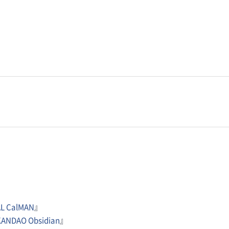
AL CalMAN
』
KANDAO Obsidian
』