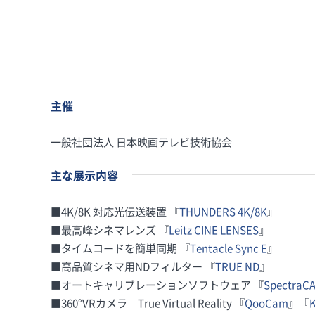
主催
一般社団法人 日本映画テレビ技術協会
主な展示内容
■4K/8K 対応光伝送装置 『
THUNDERS 4K/8K
』
■最高峰シネマレンズ 『
Leitz CINE LENSES
』
■タイムコードを簡単同期 『
Tentacle Sync E
』
■高品質シネマ用NDフィルター 『
TRUE ND
』
■オートキャリブレーションソフトウェア 『
SpectraC
■360°VRカメラ True Virtual Reality 『
QooCam
』『