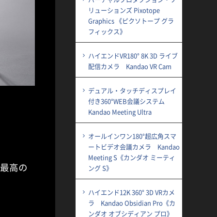
リューションズ Pixotope
Graphics 《ピクソトープ グラ
フィックス》
ハイエンドVR180° 8K 3D ライブ
配信カメラ Kandao VR Cam
デュアル・タッチディスプレイ
付き360°WEB会議システム
Kandao Meeting Ultra
オールインワン180°超広角スマ
ートビデオ会議カメラ Kandao
Meeting S《カンダオ ミーティ
で最高の
ング S》
ハイエンド12K 360° 3D VRカメ
ラ Kandao Obsidian Pro《カ
ンダオ オブシディアン プロ》