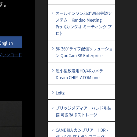
す。
オールインワン360°WEB会議シ
ステム Kandao Meeting
Pro《カンダオ ミーティング プ
ロ》
English
8K 360°ライブ配信ソリューショ
ダウンロード
ン QooCam 8K Enterprise
超小型放送用HD/4Kカメラ
Dream CHIP -ATOM one-
Leitz
ブリッジメディア ハンドル装
備 可搬RAIDストレージ
CAMBRIA カンブリア HDR・
4K・8K対応トランスコーダ