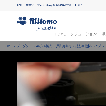
映像・音響システムの提案/調達/構築/サポートなど
三友株式会社
HOME
ソリューション
導
HOME
プロダクト
4K / 8K製品
撮影用機材
撮影用機材-レンズ