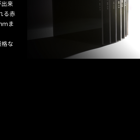
が出来
れる赤
nｍま
厳格な