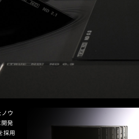
たノウ
に開発
を採用