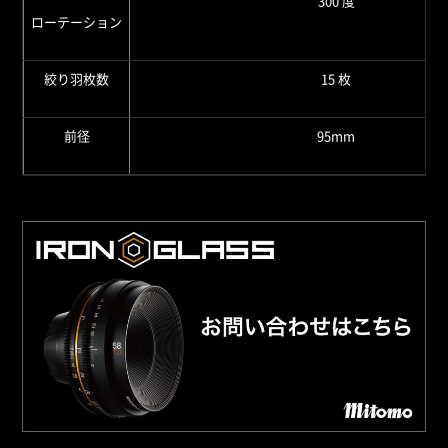
300 度
ローテーション
絞り羽枚数
15 枚
前径
95mm