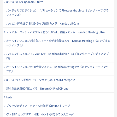
8K 360°カメラ QooCam 3 Ultra
バーチャルプロダクション・ソリューションズ Pixotope Graphics 《ピクソトープ グラ
フィックス》
ハイエンドVR180° 8K 3D ライブ配信カメラ Kandao VR Cam
デュアル・タッチディスプレイ付き360°WEB会議システム Kandao Meeting Ultra
オールインワン180°超広角スマートビデオ会議カメラ Kandao Meeting S《カンダオ ミ
ーティング S》
ハイエンド12K 360° 3D VRカメラ Kandao Obsidian Pro《カンダオ オブシディアン プ
ロ》
オールインワン360°WEB会議システム Kandao Meeting Pro《カンダオ ミーティング
プロ》
8K 360°ライブ配信ソリューション QooCam 8K Enterprise
超小型放送用HD/4Kカメラ Dream CHIP -ATOM one-
Leitz
ブリッジメディア ハンドル装備 可搬RAIDストレージ
CAMBRIA カンブリア HDR・4K・8K対応トランスコーダ