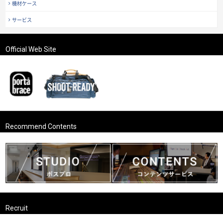
機材ケース
サービス
Official Web Site
Recommend Contents
Recruit