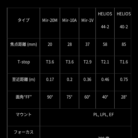
HELIOS
HELIOS
J
タイプ
Mir-20M
Mir-10A
Mir-1V
44-2
40-2
焦点距離 (mm)
20
28
37
58
85
T-stop
T3.6
T3.6
T2.9
T2.1
T1.6
至近距離 (m)
0.17
0.2
0.36
0.46
0.75
画角“FF”
90°
75°
60°
40°
28°
マウント
PL, LPL, EF
フォーカス