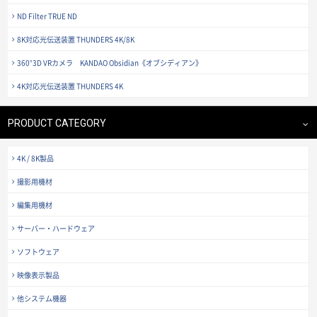
ND Filter TRUE ND
8K対応光伝送装置 THUNDERS 4K/8K
360°3D VRカメラ KANDAO Obsidian《オブシディアン》
4K対応光伝送装置 THUNDERS 4K
PRODUCT CATEGORY
4K / 8K製品
撮影用機材
編集用機材
サーバー・ハードウェア
ソフトウェア
映像表示製品
他システム機器