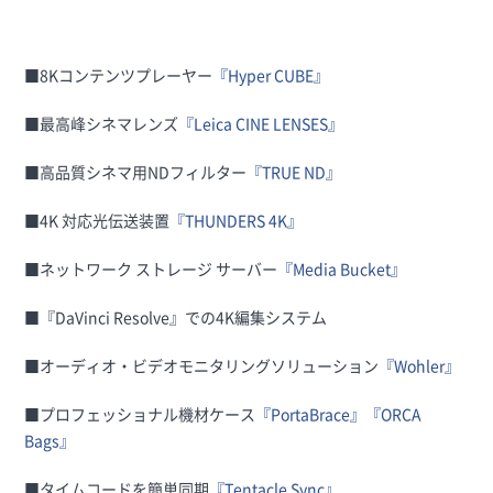
■8Kコンテンツプレーヤー
『Hyper CUBE』
■最高峰シネマレンズ
『Leica CINE LENSES』
■高品質シネマ用NDフィルター
『TRUE ND』
■4K 対応光伝送装置
『THUNDERS 4K』
■ネットワーク ストレージ サーバー
『Media Bucket』
■『DaVinci Resolve』での4K編集システム
■オーディオ・ビデオモニタリングソリューション
『Wohler』
■プロフェッショナル機材ケース
『PortaBrace』
『ORCA
Bags』
■タイムコードを簡単同期
『Tentacle Sync』