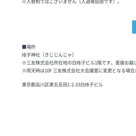
※入替制ではございません（入退場自由です）。
■場所
雉子神社（きじじんじゃ）
※三友株式会社所在地の白雉子ビル1階です。直接お越
※雨天時は10F 三友株式会社大会議室に変更となる場
東京都品川区東五反田1-2-33白雉子ビル