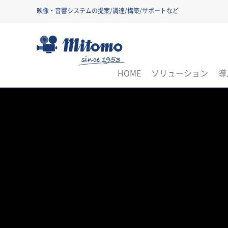
映像・音響システムの提案/調達/構築/サポートなど
三友株式会社
HOME
ソリューション
導