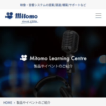
映像・音響システムの提案/調達/構築/サポートなど
三友株式会社
製
HOME
製品やイベントのご紹介