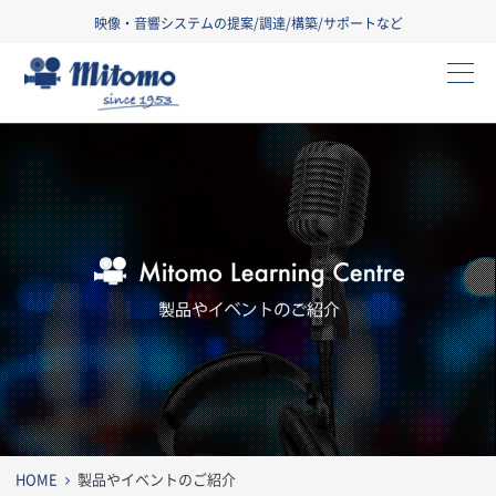
映像・音響システムの提案/調達/構築/サポートなど
三友株式会社
製
HOME
製品やイベントのご紹介