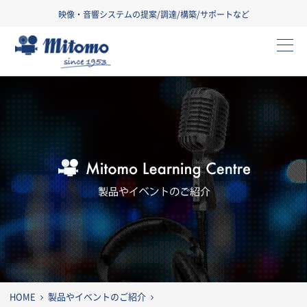
映像・音響システムの提案/調達/構築/サポートなど
三友株式会社
製
HOME
製品やイベントのご紹介