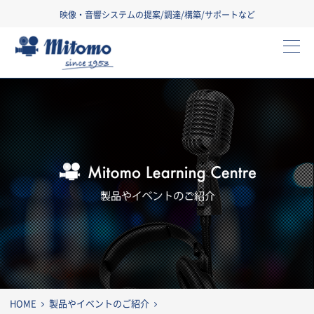
映像・音響システムの提案/調達/構築/サポートなど
三友株式会社
製
HOME
製品やイベントのご紹介