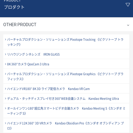
プロダクト
OTHER PRODUCT
バーチャルプロダクション・ソリューションズ Pixotope Tracking 《ピクソトープ トラ
ッキング》
リハウジング シネレンズ IRON GLASS
8K 360°カメラ QooCam 3 Ultra
バーチャルプロダクション・ソリューションズ Pixotope Graphics 《ピクソトープ グラ
フィックス》
ハイエンドVR180° 8K 3D ライブ配信カメラ Kandao VR Cam
デュアル・タッチディスプレイ付き360°WEB会議システム Kandao Meeting Ultra
オールインワン180°超広角スマートビデオ会議カメラ Kandao Meeting S《カンダオ ミ
ーティング S》
ハイエンド12K 360° 3D VRカメラ Kandao Obsidian Pro《カンダオ オブシディアン プ
ロ》