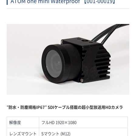
ATOM one mini Waterproof 【001-00019】
"防水・防塵規格IP67" SDIケーブル
搭載の超小型放送用HDカメラ
解像度
フルHD 1920×1080
レンズマウント
Sマウント (M12)