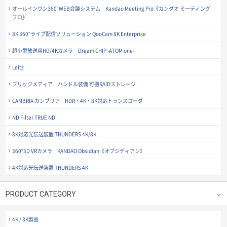
オールインワン360°WEB会議システム Kandao Meeting Pro《カンダオ ミーティング
プロ》
8K 360°ライブ配信ソリューション QooCam 8K Enterprise
超小型放送用HD/4Kカメラ Dream CHIP -ATOM one-
Leitz
ブリッジメディア ハンドル装備 可搬RAIDストレージ
CAMBRIA カンブリア HDR・4K・8K対応トランスコーダ
ND Filter TRUE ND
8K対応光伝送装置 THUNDERS 4K/8K
360°3D VRカメラ KANDAO Obsidian《オブシディアン》
4K対応光伝送装置 THUNDERS 4K
PRODUCT CATEGORY
4K / 8K製品