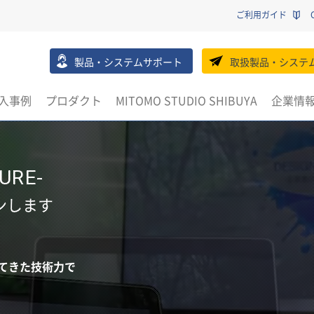
ご利用ガイド
製品・システムサポート
取扱製品・システ
入事例
プロダクト
MITOMO STUDIO SHIBUYA
企業情
URE-
ンします
てきた技術力で