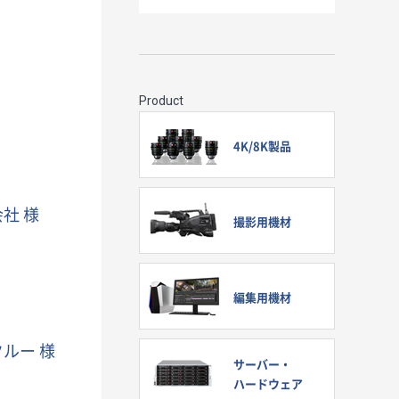
Product
4K/8K製品
社 様
撮影用機材
編集用機材
ルー 様
サーバー・
ハードウェア