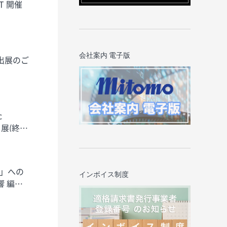
会社案内 電子版
 出展のご
ト展(終了
6」への
インボイス制度
響 編集
設のお知らせ