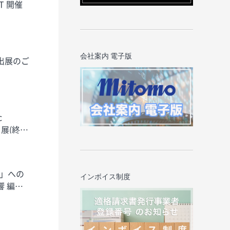
会社案内 電子版
 出展のご
ト展(終了
6」への
インボイス制度
響 編集
設のお知らせ