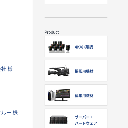
Product
4K/8K製品
社 様
撮影用機材
編集用機材
ルー 様
サーバー・
ハードウェア