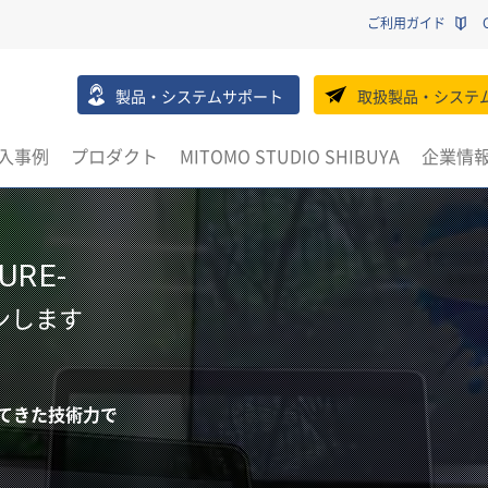
ご利用ガイド
製品・システムサポート
取扱製品・システ
入事例
プロダクト
MITOMO STUDIO SHIBUYA
企業情
URE-
ンします
てきた技術力で