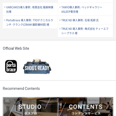
VARICAM35導入事例 : 有限会社 極楽映像
TANYO導入事例 : ベッドギャラリー
社様
ASLEEP東京様
PortaBrace 導入事例 : TYOテクニカルラ
TRUE ND 導入事例 : 石坂 拓郎 氏
ンチ･クランク(CRANK 撮影機材部) 様
TRUE ND 導入事例 : 株式会社 ティーエフ
シープラス 様
Official Web Site
Recommend Contents