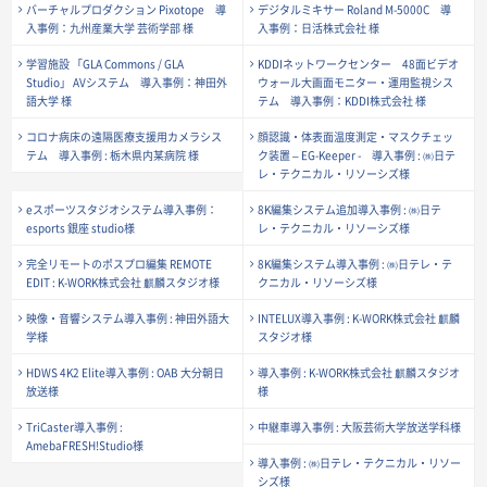
バーチャルプロダクション Pixotope 導
デジタルミキサー Roland M-5000C 導
入事例：九州産業大学 芸術学部 様
入事例：日活株式会社 様
学習施設 「GLA Commons / GLA
KDDIネットワークセンター 48面ビデオ
Studio」 AVシステム 導入事例：神田外
ウォール大画面モニター・運用監視シス
語大学 様
テム 導入事例：KDDI株式会社 様
コロナ病床の遠隔医療支援用カメラシス
顔認識・体表面温度測定・マスクチェッ
テム 導入事例 : 栃木県内某病院 様
ク装置 – EG-Keeper - 導入事例 : ㈱日テ
レ・テクニカル・リソーシズ様
eスポーツスタジオシステム導入事例：
8K編集システム追加導入事例 : ㈱日テ
esports 銀座 studio様
レ・テクニカル・リソーシズ様
完全リモートのポスプロ編集 REMOTE
8K編集システム導入事例 : ㈱日テレ・テ
EDIT : K-WORK株式会社 麒麟スタジオ様
クニカル・リソーシズ様
映像・音響システム導入事例 : 神田外語大
INTELUX導入事例 : K-WORK株式会社 麒麟
学様
スタジオ様
HDWS 4K2 Elite導入事例 : OAB 大分朝日
導入事例 : K-WORK株式会社 麒麟スタジオ
放送様
様
TriCaster導入事例 :
中継車導入事例 : 大阪芸術大学放送学科様
AmebaFRESH!Studio様
導入事例 : ㈱日テレ・テクニカル・リソー
シズ様